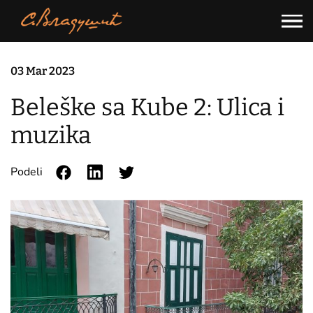
Skip
to
content
03 Mar 2023
Beleške sa Kube 2: Ulica i
muzika
Podeli