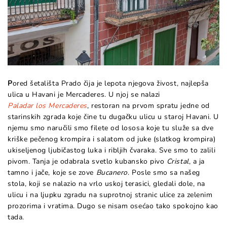
P
ored šetališta Prado čija je lepota njegova živost, najlepša
ulica u Havani je Mercaderes. U njoj se nalazi
Paladar los Mercaderes
, restoran na prvom spratu jedne od
starinskih zgrada koje čine tu dugačku ulicu u staroj Havani. U
njemu smo naručili smo filete od lososa koje tu služe sa dve
kriške pečenog krompira i salatom od juke (slatkog krompira)
ukiseljenog ljubičastog luka i ribljih čvaraka. Sve smo to zalili
pivom. Tanja je odabrala svetlo kubansko pivo
Cristal
, a ja
tamno i jače, koje se zove
Bucanero
. Posle smo sa našeg
stola, koji se nalazio na vrlo uskoj terasici, gledali dole, na
ulicu i na ljupku zgradu na suprotnoj stranic ulice za zelenim
prozorima i vratima. Dugo se nisam osećao tako spokojno kao
tada.