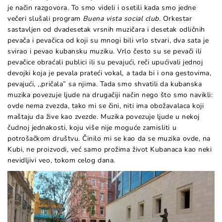
je način razgovora. To smo videli i osetili kada smo jedne
večeri slušali program
Buena vista social club.
Orkestar
sastavljen od dvadesetak vrsnih muzičara i desetak odličnih
pevača i pevačica od koji su mnogi bili vrlo stvari, dva sata je
svirao i pevao kubansku muziku. Vrlo često su se pevači ili
pevačice obraćali publici ili su pevajući, reči upućivali jednoj
devojki koja je pevala prateći vokal, a tada bi i ona gestovima,
pevajući, ,,pričala” sa njima. Tada smo shvatili da kubanska
muzika povezuje ljude na drugačiji način nego što smo navikli:
ovde nema zvezda, tako mi se čini, niti ima obožavalaca koji
maštaju da žive kao zvezde. Muzika povezuje ljude u nekoj
čudnoj jednakosti, koju više nije moguće zamisliti u
potrošačkom društvu. Činilo mi se kao da se muzika ovde, na
Kubi, ne proizvodi, već samo prožima život Kubanaca kao neki
nevidljivi veo, tokom celog dana.