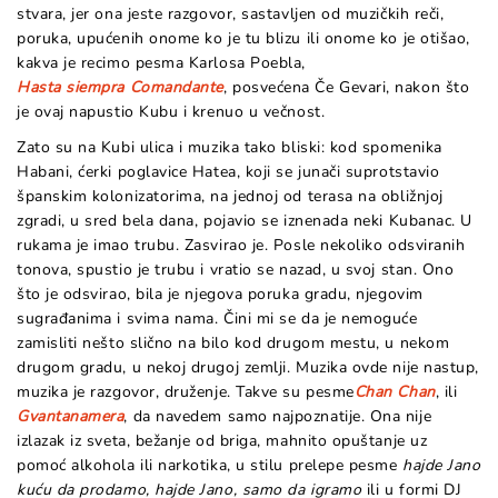
stvara, jer ona jeste razgovor, sastavljen od muzičkih reči,
poruka, upućenih onome ko je tu blizu ili onome ko je otišao,
kakva je recimo pesma Karlosa Poebla,
Hasta siempra Comandante
, posvećena Če Gevari, nakon što
je ovaj napustio Kubu i krenuo u večnost.
Zato su na Kubi ulica i muzika tako bliski: kod spomenika
Habani, ćerki poglavice Hatea, koji se junači suprotstavio
španskim kolonizatorima, na jednoj od terasa na obližnjoj
zgradi, u sred bela dana, pojavio se iznenada neki Kubanac. U
rukama je imao trubu. Zasvirao je. Posle nekoliko odsviranih
tonova, spustio je trubu i vratio se nazad, u svoj stan. Ono
što je odsvirao, bila je njegova poruka gradu, njegovim
sugrađanima i svima nama. Čini mi se da je nemoguće
zamisliti nešto slično na bilo kod drugom mestu, u nekom
drugom gradu, u nekoj drugoj zemlji. Muzika ovde nije nastup,
muzika je razgovor, druženje. Takve su pesme
Chan Chan
, ili
Gvantanamera
, da navedem samo najpoznatije. Ona nije
izlazak iz sveta, bežanje od briga, mahnito opuštanje uz
pomoć alkohola ili narkotika, u stilu prelepe pesme
hajde Jano
kuću da prodamo, hajde Jano, samo da igramo
ili u formi DJ