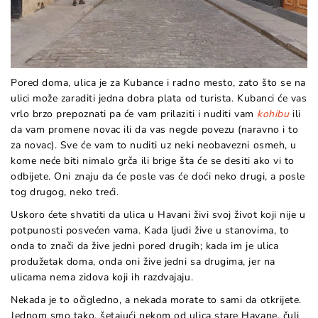
Pored doma, ulica je za Kubance i radno mesto, zato što se na
ulici može zaraditi jedna dobra plata od turista. Kubanci će vas
vrlo brzo prepoznati pa će vam prilaziti i nuditi vam
kohibu
ili
da vam promene novac ili da vas negde povezu (naravno i to
za novac). Sve će vam to nuditi uz neki neobavezni osmeh, u
kome neće biti nimalo grča ili brige šta će se desiti ako vi to
odbijete. Oni znaju da će posle vas će doći neko drugi, a posle
tog drugog, neko treći.
Uskoro ćete shvatiti da ulica u Havani živi svoj život koji nije u
potpunosti posvećen vama. Kada ljudi žive u stanovima, to
onda to znači da žive jedni pored drugih; kada im je ulica
produžetak doma, onda oni žive jedni sa drugima, jer na
ulicama nema zidova koji ih razdvajaju.
Nekada je to očigledno, a nekada morate to sami da otkrijete.
Jednom smo tako, šetajući nekom od ulica stare Havane, čuli