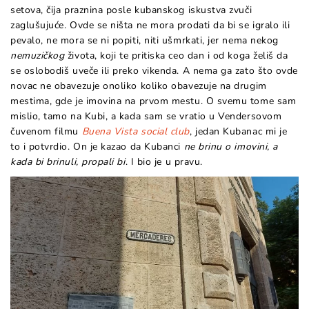
setova, čija praznina posle kubanskog iskustva zvuči
zaglušujuće. Ovde se ništa ne mora prodati da bi se igralo ili
pevalo, ne mora se ni popiti, niti ušmrkati, jer nema nekog
nemuzičkog
života, koji te pritiska ceo dan i od koga želiš da
se oslobodiš uveče ili preko vikenda. A nema ga zato što ovde
novac ne obavezuje onoliko koliko obavezuje na drugim
mestima, gde je imovina na prvom mestu. O svemu tome sam
mislio, tamo na Kubi, a kada sam se vratio u Vendersovom
čuvenom filmu
Buena Vista social club
, jedan Kubanac mi je
to i potvrdio. On je kazao da Kubanci
ne brinu o imovini, a
kada bi brinuli, propali bi
. I bio je u pravu.