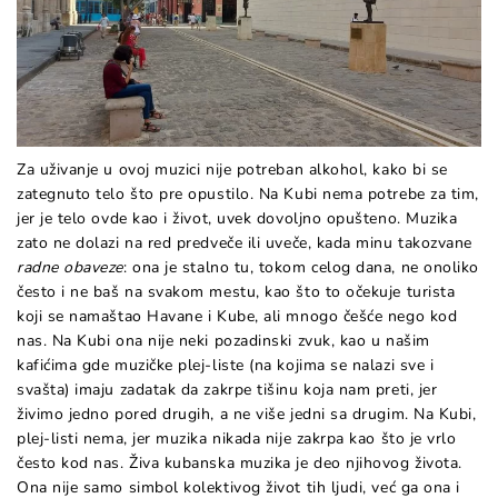
Za uživanje u ovoj muzici nije potreban alkohol, kako bi se
zategnuto telo što pre opustilo. Na Kubi nema potrebe za tim,
jer je telo ovde kao i život, uvek dovoljno opušteno. Muzika
zato ne dolazi na red predveče ili uveče, kada minu takozvane
radne obaveze
: ona je stalno tu, tokom celog dana, ne onoliko
često i ne baš na svakom mestu, kao što to očekuje turista
koji se namaštao Havane i Kube, ali mnogo češće nego kod
nas. Na Kubi ona nije neki pozadinski zvuk, kao u našim
kafićima gde muzičke plej-liste (na kojima se nalazi sve i
svašta) imaju zadatak da zakrpe tišinu koja nam preti, jer
živimo jedno pored drugih, a ne više jedni sa drugim. Na Kubi,
plej-listi nema, jer muzika nikada nije zakrpa kao što je vrlo
često kod nas. Živa kubanska muzika je deo njihovog života.
Ona nije samo simbol kolektivog život tih ljudi, već ga ona i