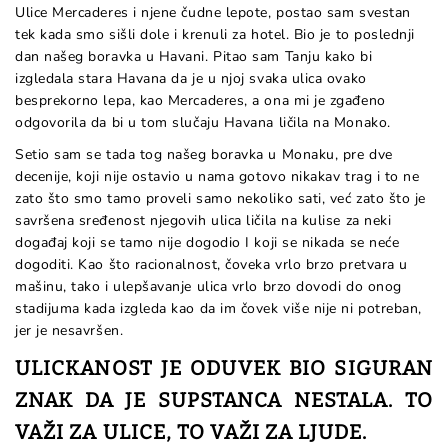
Ulice Mercaderes i njene čudne lepote, postao sam svestan
tek kada smo sišli dole i krenuli za hotel. Bio je to poslednji
dan našeg boravka u Havani. Pitao sam Tanju kako bi
izgledala stara Havana da je u njoj svaka ulica ovako
besprekorno lepa, kao Mercaderes, a ona mi je zgađeno
odgovorila da bi u tom slučaju Havana ličila na Monako.
Setio sam se tada tog našeg boravka u Monaku, pre dve
decenije, koji nije ostavio u nama gotovo nikakav trag i to ne
zato što smo tamo proveli samo nekoliko sati, već zato što je
savršena sređenost njegovih ulica ličila na kulise za neki
događaj koji se tamo nije dogodio I koji se nikada se neće
dogoditi. Kao što racionalnost, čoveka vrlo brzo pretvara u
mašinu, tako i ulepšavanje ulica vrlo brzo dovodi do onog
stadijuma kada izgleda kao da im čovek više nije ni potreban,
jer je nesavršen.
ULICKANOST JE ODUVEK BIO SIGURAN
ZNAK DA JE SUPSTANCA NESTALA. TO
VAŽI ZA ULICE, TO VAŽI ZA LJUDE.