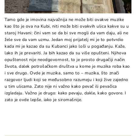
Tamo gde je imovina najvažnija ne može biti ovakve muzike
kao što je ova na Kubi, niti može biti ovakvih ulica kakve su u
staroj Havani: čini vam se da bi sve mogli da vam daju, ali ne
žele sve da vam uzmu. Jedan moj prijatelj mi je to potvrdio
kada mi je kazao da su Kubanci jako loši u pogađanju. Kaže,
lako ih je prevariti. Ja bih kazao da su više opušteni. Njihova
opuštenost nije neodgovornost, to je prosto drugačiji način
života, dalek potrošačkom društva u kome je muzika roba kao
i sve drugo. Ovde je muzika, samo to – muzika, što znači
razgovor ljudi koji se međusobno razumeju i koji žive zajedno
u tim ulicama. Zato nije ni važno kako pevač ili pevačica
izgledaju. Važno je drugo: kako pevaju, dakle, kako govore. I
zato je ovde lepše, iako je siromašnije.