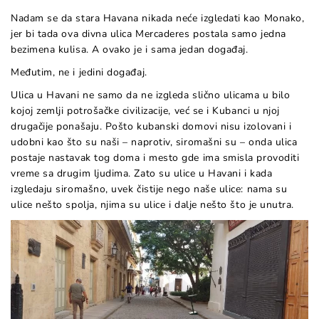
Nadam se da stara Havana nikada neće izgledati kao Monako,
jer bi tada ova divna ulica Mercaderes postala samo jedna
bezimena kulisa. A ovako je i sama jedan događaj.
Međutim, ne i jedini događaj.
Ulica u Havani ne samo da ne izgleda slično ulicama u bilo
kojoj zemlji potrošačke civilizacije, već se i Kubanci u njoj
drugačije ponašaju. Pošto kubanski domovi nisu izolovani i
udobni kao što su naši – naprotiv, siromašni su – onda ulica
postaje nastavak tog doma i mesto gde ima smisla provoditi
vreme sa drugim ljudima. Zato su ulice u Havani i kada
izgledaju siromašno, uvek čistije nego naše ulice: nama su
ulice nešto spolja, njima su ulice i dalje nešto što je unutra.