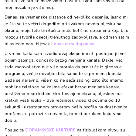
osetio sve što se može videti i osetiti. Tada sam shvatio da
moj mozak nije više moj.
Danas, sa vremenske distance od nekoliko decenija, jasno mi
je šta se te večeri dogodilo: pri svakom novom bljesku na
ekranu, moje telo bi izlučilo malu količinu dopamina koja bi u
mozgu stvorila osećaj trenutnog zadovoljstva, a odmah zatim
bi usledio novi bljesak i
nova doza dopamina
.
U vreme kada sam izvodio ovaj eksperiment, postojao je već
pojam zapinga
, odnosno brzog menjana kanala. Dakle, već
tada zadovoljstvo nije više moralo da proističe iz gledanje
programa, već je dovoljna bila samo brza promena kanala.
Sada se naravno, više niko ne seća zaping
, zato što imamo
mobilne telefone na kojima efekat brzog menjana kanala,
postižemo neprekidnim skrolovanjem ekrana, bljeskovima
kratkih vesti (slika + dve rečenice), video klipovima od 10
sekundi i uzastopnom proverom naših profila na društvenim
mrežama, u potrazi za novim lajkom ili porukom koju smo
dobili.
Posledice
DOPAMINSKE KULTURE
na fiziološkom nivou su