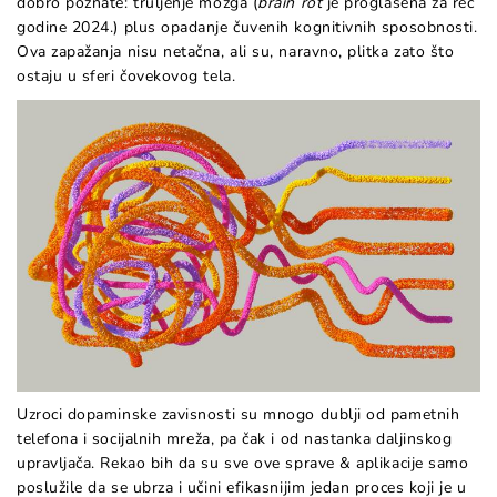
dobro poznate: truljenje mozga (
brain rot
je proglašena za reč
godine 2024.) plus opadanje čuvenih kognitivnih sposobnosti.
Ova zapažanja nisu netačna, ali su, naravno, plitka zato što
ostaju u sferi čovekovog tela.
Uzroci dopaminske zavisnosti su mnogo dublji od pametnih
telefona
i socijalnih mreža, pa čak i od nastanka daljinskog
upravljača. Rekao bih da su sve ove sprave & aplikacije samo
poslužile da se ubrza i učini efikasnijim jedan proces koji je u