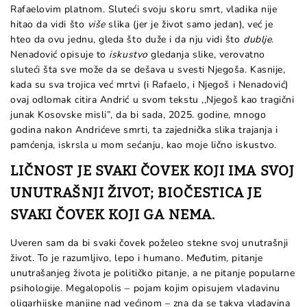
Rafaelovim platnom. Sluteći svoju skoru smrt, vladika nije
hitao da vidi što
više
slika (jer je život samo jedan), već je
hteo da ovu jednu, gleda što duže i da nju vidi što
dublje
.
Nenadović opisuje to
iskustvo
gledanja slike, verovatno
sluteći šta sve može da se dešava u svesti Njegoša. Kasnije,
kada su sva trojica već mrtvi (i Rafaelo, i Njegoš i Nenadović)
ovaj odlomak citira Andrić u svom tekstu ,,Njegoš kao tragični
junak Kosovske misli”, da bi sada, 2025. godine, mnogo
godina nakon Andrićeve smrti, ta zajednička slika trajanja i
pamćenja, iskrsla u mom sećanju, kao moje lično iskustvo.
LIČNOST JE SVAKI ČOVEK KOJI IMA SVOJ
UNUTRAŠNJI ŽIVOT; BIOČESTICA JE
SVAKI ČOVEK KOJI GA NEMA.
Uveren sam da bi svaki čovek poželeo stekne svoj unutrašnji
život. To je razumljivo, lepo i humano. Međutim, pitanje
unutrašanjeg života je političko pitanje, a ne pitanje popularne
psihologije. Megalopolis – pojam kojim opisujem vladavinu
oligarhijske manjine nad većinom – zna da se takva vladavina