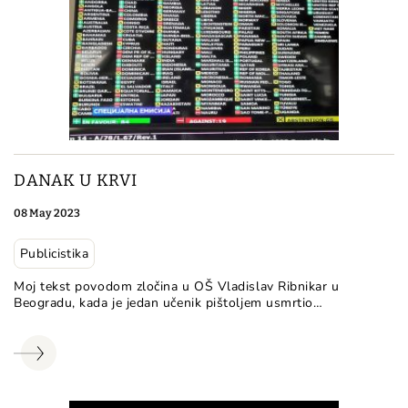
DANAK U KRVI
08 May 2023
Publicistika
Moj tekst povodom zločina u OŠ Vladislav Ribnikar u
Beogradu, kada je jedan učenik pištoljem usmrtio…