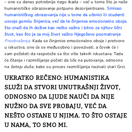
– one su danas potrebnije nego ikada – već u tome što je naše
humanističko obrazovanje potpuno dezorijentisano.
Smisao
humanističkog obrazovanja nije u tome da učenici ili studenti
usvoje gomilu činjenica, već da te činjenice emocionalno oboje,
što znači da ih dožive kao nešto važno i bitno za njihov lični
život, kao što je za moj život važno Njegoševo posmatranje
Preobraženja
.
Kada se činjenice emocionalno oboje i pretvore
u iskustva, one će se međusobno i povezivati, a čovek će i
sam poželeti da raspolože sa što više takvih iskustava. Tada
će čitanje i razmišljanje početi da liče na putovanja, odnosno
na
šetnju duše
, kako su proces razmišljanja nazivali stari Grci.
UKRATKO REČENO: HUMANISTIKA
SLUŽI DA STVORI UNUTRAŠNJI ŽIVOT,
ODNOSNO DA LJUDE NAUČI DA NIJE
NUŽNO DA SVE PROBAJU, VEĆ DA
NEŠTO OSTANE U NJIMA. TO ŠTO OSTAJE
U NAMA, TO SMO MI.