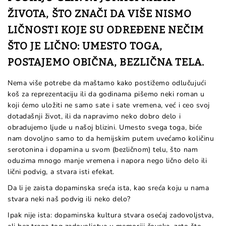
ŽIVOTA, ŠTO ZNAČI DA VIŠE NISMO
LIČNOSTI KOJE SU ODREĐENE NEČIM
ŠTO JE LIČNO: UMESTO TOGA,
POSTAJEMO OBIČNA, BEZLIČNA TELA.
Nema više potrebe da maštamo kako postižemo odlučujući
koš za reprezentaciju ili da godinama pišemo neki roman u
koji ćemo uložiti ne samo sate i sate vremena, već i ceo svoj
dotadašnji život, ili da napravimo neko dobro delo i
obradujemo ljude u našoj blizini. Umesto svega toga, biće
nam dovoljno samo to da hemijskim putem uvećamo količinu
serotonina i dopamina u svom (bezličnom) telu, što nam
oduzima mnogo manje vremena i napora nego lično delo ili
lični podvig, a stvara isti efekat.
Da li je zaista dopaminska sreća ista, kao sreća koju u nama
stvara neki naš podvig ili neko delo?
Ipak nije ista: dopaminska kultura stvara osećaj zadovoljstva,