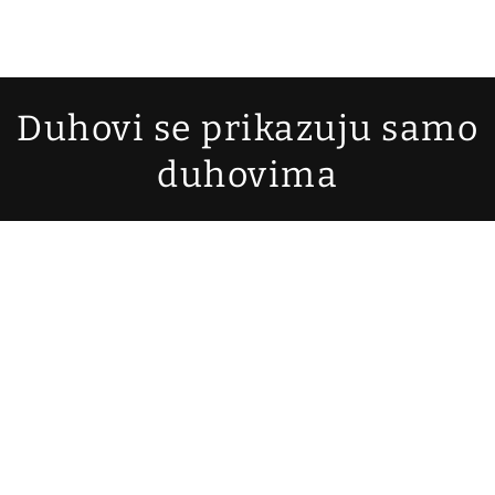
Duhovi se prikazuju samo
duhovima
svladusic73@gmail.com