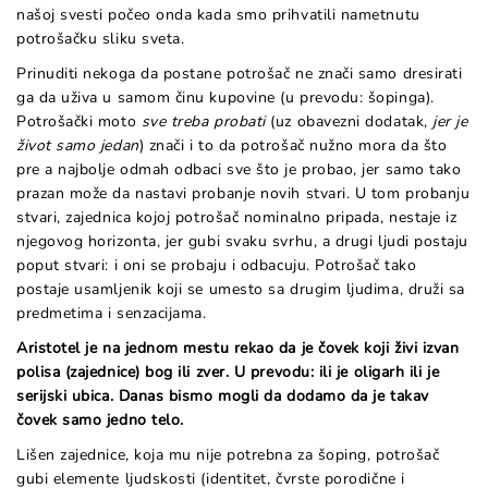
našoj svesti počeo onda kada smo prihvatili nametnutu
potrošačku sliku sveta.
Prinuditi nekoga da postane potrošač ne znači samo dresirati
ga da uživa u samom činu kupovine (u prevodu: šopinga).
Potrošački moto
sve treba probati
(uz obavezni dodatak,
jer je
život samo jedan
) znači i to da potrošač nužno mora da što
pre a najbolje odmah odbaci sve što je probao, jer samo tako
prazan može da nastavi probanje novih stvari. U tom probanju
stvari, zajednica kojoj potrošač nominalno pripada, nestaje iz
njegovog horizonta, jer gubi svaku svrhu, a drugi ljudi postaju
poput stvari: i oni se probaju i odbacuju. Potrošač tako
postaje usamljenik koji se umesto sa drugim ljudima, druži sa
predmetima i senzacijama.
Aristotel je na jednom mestu rekao da je čovek koji živi izvan
polisa (zajednice) bog ili zver. U prevodu: ili je oligarh ili je
serijski ubica. Danas bismo mogli da dodamo da je takav
čovek samo jedno telo
.
Lišen zajednice, koja mu nije potrebna za šoping, potrošač
gubi elemente ljudskosti (identitet, čvrste porodične i