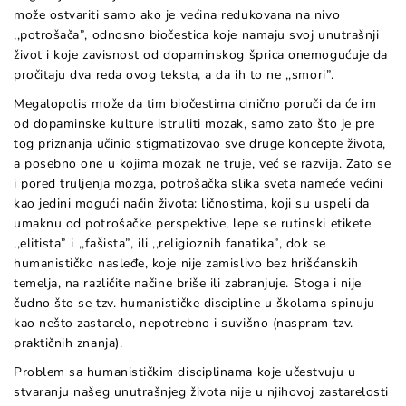
može ostvariti samo ako je većina redukovana na nivo
,,potrošača”, odnosno biočestica koje namaju svoj unutrašnji
život i koje zavisnost od dopaminskog šprica onemogućuje da
pročitaju dva reda ovog teksta, a da ih to ne ,,smori”.
Megalopolis može da tim biočestima cinično poruči da će im
od dopaminske kulture istruliti mozak, samo zato što je pre
tog priznanja učinio stigmatizovao sve druge koncepte života,
a posebno one u kojima mozak ne truje, već se razvija. Zato se
i pored truljenja mozga, potrošačka slika sveta nameće većini
kao jedini mogući način života: ličnostima, koji su uspeli da
umaknu od potrošačke perspektive, lepe se rutinski etikete
,,elitista” i ,,fašista”, ili ,,religioznih fanatika”, dok se
humanističko nasleđe, koje nije zamislivo bez hrišćanskih
temelja, na različite načine briše ili zabranjuje. Stoga i nije
čudno što se tzv. humanističke discipline u školama spinuju
kao nešto zastarelo, nepotrebno i suvišno (naspram tzv.
praktičnih znanja).
Problem sa humanističkim disciplinama koje učestvuju u
stvaranju našeg unutrašnjeg života nije u njihovoj zastarelosti