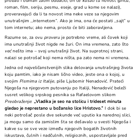
probati i odmah zatim odbaciti; on će
kušati
tu novost (priču,
roman, film, seriju, pesmu, eseje, grad u kome se nalazi),
proveravajući da li ta novost ima neke veze sa njegovim
unutrašnjim ,,internetom”. Ako je ima, ona će postati ,,sajt” u
tom internetu; ako nema, prosto će biti zaboravljena.
Razume se, za ovu
proveru
je potrebno vreme, ali čovek koji
ima unutrašnji život nigde ne žuri. On ima vremena, zato što
već
nešto ima – svoj unutrašnji život. Na suprotnoj strani,
nalazi se potrošač koji nema ništa, pa zato nema ni vremena.
Jedna od najveličanstvenijih slika delovanja unutrašnjeg života
koju pamtim, iako je nisam lično video, jeste ona o kojoj, u
svojim
Pismima iz Italije,
piše Ljubomir Nenadović. Prateći
Njegoša na njegovom putovanju po Italiji, Nenadović beleži
susret velikog srpskog pesnika sa Rafaelovom slikom
Preobraženje
:
,,Vladika je seo na stolicu i trideset minuta
gledao je neprestano u božansko lice Hristovo.”
I dok bi se
neki potrošač posle dve sekunde već uputio ka narednoj slici,
ja mogu samo da zamislim šta se dešavalo u svesti Njegoša i
kakve su se sve veze između njegovih bogatih životnih
iskustava, čulnih i nadčulnih, religioznih, uspostavljale pred