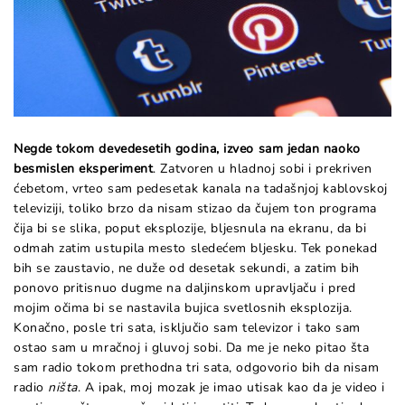
Negde tokom devedesetih godina, izveo sam jedan naoko
besmislen eksperiment
. Zatvoren u hladnoj sobi i prekriven
ćebetom, vrteo sam pedesetak kanala na tadašnjoj kablovskoj
televiziji, toliko brzo da nisam stizao da čujem ton programa
čija bi se slika, poput eksplozije, bljesnula na ekranu, da bi
odmah zatim ustupila mesto sledećem bljesku. Tek ponekad
bih se zaustavio, ne duže od desetak sekundi, a zatim bih
ponovo pritisnuo dugme na daljinskom upravljaču i pred
mojim očima bi se nastavila bujica svetlosnih eksplozija.
Konačno, posle tri sata, isključio sam televizor i tako sam
ostao sam u mračnoj i gluvoj sobi. Da me je neko pitao šta
sam radio tokom prethodna tri sata, odgovorio bih da nisam
radio
ništa
. A ipak, moj mozak je imao utisak kao da je video i