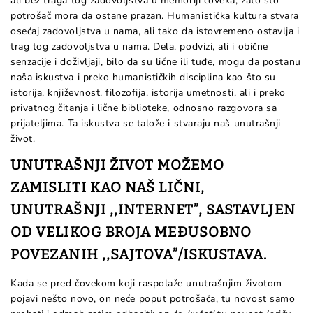
ali bez traga tog zadovoljstva u memoriji čoveka, zato što
potrošač mora da ostane prazan. Humanistička kultura stvara
osećaj zadovoljstva u nama, ali tako da istovremeno ostavlja i
trag tog zadovoljstva u nama. Dela, podvizi, ali i obične
senzacije i doživljaji, bilo da su lične ili tuđe, mogu da postanu
naša iskustva i preko humanističkih disciplina kao što su
istorija, književnost, filozofija, istorija umetnosti, ali i preko
privatnog čitanja i lične biblioteke, odnosno razgovora sa
prijateljima. Ta iskustva se talože i stvaraju naš unutrašnji
život.
UNUTRAŠNJI ŽIVOT MOŽEMO
ZAMISLITI KAO NAŠ LIČNI,
UNUTRAŠNJI ,,INTERNET”, SASTAVLJEN
OD VELIKOG BROJA MEĐUSOBNO
POVEZANIH ,,SAJTOVA”/ISKUSTAVA.
Kada se pred čovekom koji raspolaže unutrašnjim životom
pojavi nešto novo, on neće poput potrošača, tu novost samo