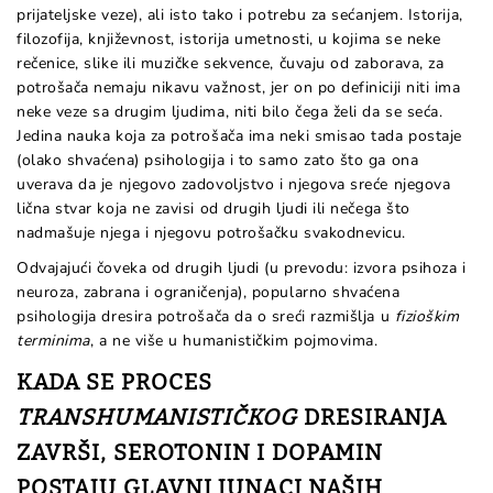
prijateljske veze), ali isto tako i potrebu za sećanjem. Istorija,
filozofija, književnost, istorija umetnosti, u kojima se neke
rečenice, slike ili muzičke sekvence, čuvaju od zaborava, za
potrošača nemaju nikavu važnost, jer on po definiciji niti ima
neke veze sa drugim ljudima, niti bilo čega želi da se seća.
Jedina nauka koja za potrošača ima neki smisao tada postaje
(olako shvaćena) psihologija i to samo zato što ga ona
uverava da je njegovo zadovoljstvo i njegova sreće njegova
lična stvar koja ne zavisi od drugih ljudi ili nečega što
nadmašuje njega i njegovu potrošačku svakodnevicu.
Odvajajući čoveka od drugih ljudi (u prevodu: izvora psihoza i
neuroza, zabrana i ograničenja), popularno shvaćena
psihologija dresira potrošača da o sreći razmišlja u
fizioškim
terminima
, a ne više u humanističkim pojmovima.
KADA SE PROCES
TRANSHUMANISTIČKOG
DRESIRANJA
ZAVRŠI, SEROTONIN I DOPAMIN
POSTAJU GLAVNI JUNACI NAŠIH