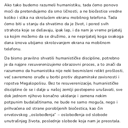
Ako tako budemo razumeli humanistiku, tada ćemo ponovo
moći da pretendujemo da smo ličnosti, a ne biočestice vredne
koliko i slika na skrolućem ekranu mobilnog telefona. Tada
ćemo biti u stanju da shvatimo da je život, i pored svih
strahota koje se dešavaju, ipak lep, i da nam je vreme prijatelj
sa kojim možemo da se družimo, a ne neprijatelj koga svakoga
dana iznova ubijamo skrolovanjem ekrana na mobilnom
telefonu.
Da bismo pravilno shvatili humanističke discipline, potrebno
je da najpre
resuverenizujemo
obrazovni proces, a to znači da
razumemo da humanistika nije neki besmisleni relikt prošlosti,
već savremeno oruđe u borbi protiv
dopaminske
zavisnosti i
ropstva Megalopolisu. Bez te resuverenizacije, humanističke
discipline će se i dalje u našoj zemlji postepeno urušavati, sve
dok jednom njihovo konačno ukidanje i zamena nekim
potpunim budalaštinama, ne bude ne samo moguća, nego i
prihvaćena od strane porobljenih biočestica, kao čin
orvelovskog ,,oslobođenja” – oslobođenja od slobode
unutrašnjeg života, poslednje slobode koja nam je preostala.