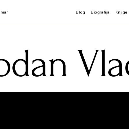
vima"
Blog
Biografija
Knjige
odan Vla