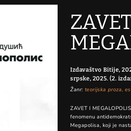
ZAVET
MEGA
Izdavaštvo Bitije, 20
srpske, 2025. (2. izda
Žanr:
teorijska proza, es
ZAVET I MEGALOPOLIS je 
fenomenu antidemokrats
Megapolisa, koji je nast