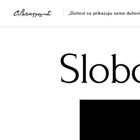
,,Duhovi se prikazuju samo duho
Skip
to
content
Slob