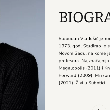
BIOGRA
Slobodan Vladušić je rom
1973. god. Studirao je s
Novom Sadu, na kome je
profesora. Najznačajnija
Megalopolis (2011) i Knj
Forward
(2009), Mi izbr
(2021). Živi u Subotici.