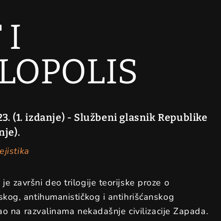
 I
LOPOLIS
23. (1. izdanje) - Službeni glasnik Republike
nje).
ejistika
završni deo trilogije teorijske proze o
kog, antihumanističkog i antihrišćanskog
ao na razvalinama nekadašnje civilizacije Zapada.