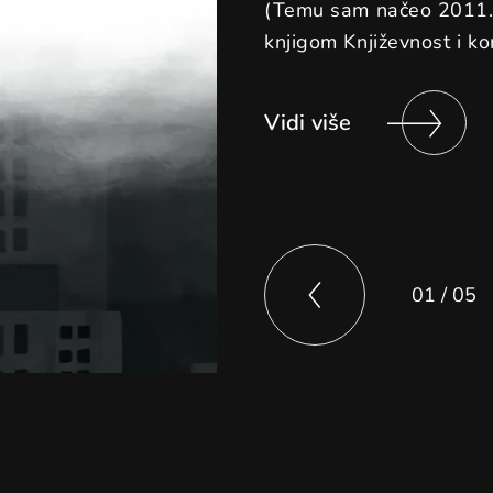
(Temu sam načeo 2011. 
knjigom Književnost i k
Vidi više
01
/
05
istorijski triler
istorijski triler
teorijska proza
teorijska proza