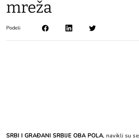
mreža
Podeli
SRBI I GRAĐANI SRBIJE OBA POLA
, navikli su 