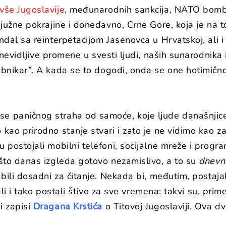
ivše Jugoslavije
, međunarodnih sankcija, NATO bomba
ane južne pokrajine i donedavno, Crne Gore, koja j
ndal sa reinterpetacijom Jasenovca u Hrvatskoj, ali i
nevidljive promene u svesti ljudi, naših sunarodnika
ibnikar”. A kada se to dogodi, onda se one hotimično
e paničnog straha od samoće, koje ljude današnjice 
 kao prirodno stanje stvari i zato je ne vidimo kao z
u postojali mobilni telefoni, socijalne mreže i prog
, što danas izgleda gotovo nezamislivo, a to su
dnevni
 bili dosadni za čitanje. Nekada bi, međutim, postajal
dali i tako postali štivo za sve vremena: takvi su, prim
i zapisi
Dragana Krstića
o Titovoj Jugoslaviji. Ova d