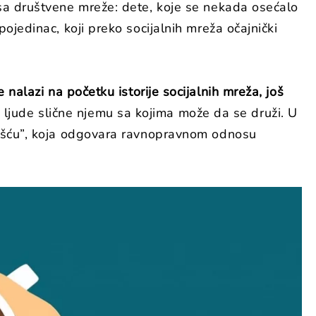
 sa društvene mreže: dete, koje se nekada osećalo
ojedinac, koji preko socijalnih mreža očajnički
e nalazi na početku istorije socijalnih mreža, još
no ljude slične njemu sa kojima može da se druži. U
lnošću”, koja odgovara ravnopravnom odnosu