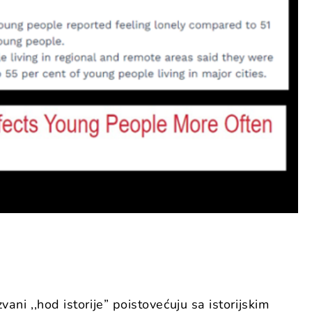
zvani
,,
hod istorije
”
poistovećuju sa istorijskim