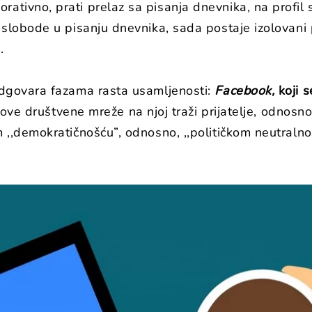
rativno, prati prelaz sa pisanja dnevnika, na profil
o slobode u pisanju dnevnika, sada postaje izolovani p
.
 odgovara fazama rasta usamljenosti:
Facebook,
koji s
k ove društvene mreže na njoj traži prijatelje, odnos
om ,,demokratičnošću”, odnosno, ,,političkom neutra