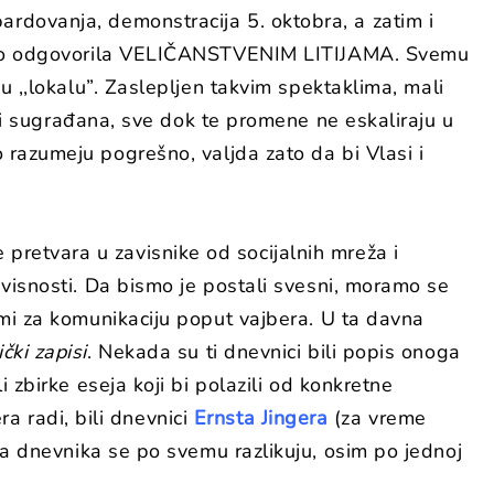
rdovanja, demonstracija 5. oktobra, a zatim i
e na to odgovorila VELIČANSTVENIM LITIJAMA. Svemu
 u ,,lokalu”. Zaslepljen takvim spektaklima, mali
 i sugrađana, sve dok te promene ne eskaliraju u
 razumeju pogrešno, valjda zato da bi Vlasi i
pretvara u zavisnike od socijalnih mreža i
avisnosti. Da bismo je postali svesni, moramo se
rami za komunikaciju poput vajbera. U ta davna
čki zapisi
. Nekada su ti dnevnici bili popis onoga
i zbirke eseja koji bi polazili od konkretne
era radi, bili dnevnici
Ernsta Jingera
(za vreme
va dnevnika se po svemu razlikuju, osim po jednoj