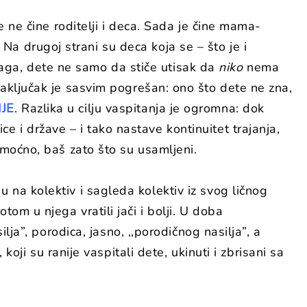
e ne čine roditelji i deca. Sada je čine mama-
. Na drugoj strani su deca koja se – što je i
aga, dete ne samo da stiče utisak da
niko
nema
zaključak je sasvim pogrešan: ono što dete ne zna,
JE
. Razlika u cilju vaspitanja je ogromna: dok
 i države – i tako nastave kontinuitet trajanja,
emoćno, baš zato što su usamljeni.
 na kolektiv i sagleda kolektiv iz svog ličnog
om u njega vratili jači i bolji. U doba
ja”, porodica, jasno, ,,porodičnog nasilja”, a
koji su ranije vaspitali dete, ukinuti i zbrisani sa