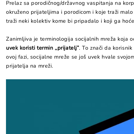
Prelaz sa porodičnog/državnog vaspitanja na korpo
okruženo prijateljima i porodicom i koje traži mal
traži neki kolektiv kome bi pripadalo i koji ga hoće
Zanimljiva je terminologija socijalnih mreža koja
uvek koristi termin ,,prijatelj”
. To znači da korisni
ovoj fazi, socijalne mreže se još uvek hvale svoj
prijatelja na mreži.