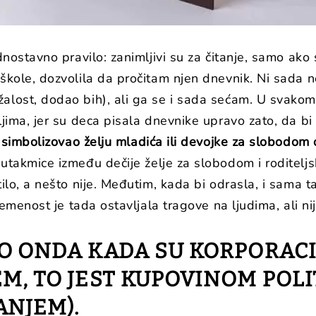
dnostavno pravilo: zanimljivi su za čitanje, samo ako 
 škole, dozvolila da pročitam njen dnevnik. Ni sada
alost, dodao bih), ali ga se i sada sećam. U svakom s
jima, jer su deca pisala dnevnike upravo zato, da bi s
 simbolizovao želju mladića ili devojke za slobodom od
 utakmice između dečije želje za slobodom i roditeljs
tilo, a nešto nije. Međutim, kada bi odrasla, i sama 
remenost je tada ostavljala tragove na ljudima, ali nij
IO ONDA KADA SU KORPORACI
M, TO JEST KUPOVINOM POLIT
ANJEM).