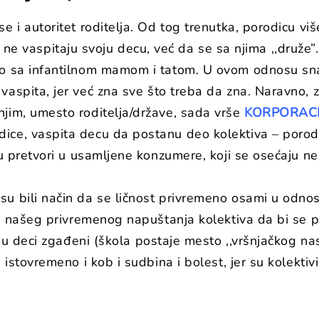
 i autoritet roditelja. Od tog trenutka, porodicu viš
iše ne vaspitaju svoju decu, već da se sa njima ,,druže”
ego sa infantilnom mamom i tatom. U ovom odnosu sn
vaspita, jer već zna sve što treba da zna. Naravno, 
njim, umesto roditelja/države, sada vrše
KORPORACI
ce, vaspita decu da postanu deo kolektiva – porodice
ju pretvori u usamljene konzumere, koji se osećaju n
u bili način da se ličnost privremeno osami u odnosu
in našeg privremenog napuštanja kolektiva da bi se pot
u deci zgađeni (škola postaje mesto ,,vršnjačkog nasil
stovremeno i kob i sudbina i bolest, jer su kolektivi, 