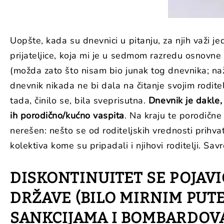
Uopšte, kada su dnevnici u pitanju, za njih važi je
prijateljice, koja mi je u sedmom razredu osnovne
(možda zato što nisam bio junak tog dnevnika; naž
dnevnik nikada ne bi dala na čitanje svojim roditel
tada, činilo se, bila sveprisutna.
Dnevnik je dakle,
ih porodično/kućno vaspita
. Na kraju te porodične
nerešen: nešto se od roditeljskih vrednosti prihva
kolektiva kome su pripadali i njihovi roditelji. Sav
DISKONTINUITET SE POJAV
DRŽAVE (BILO MIRNIM PUTE
SANKCIJAMA I BOMBARDOV