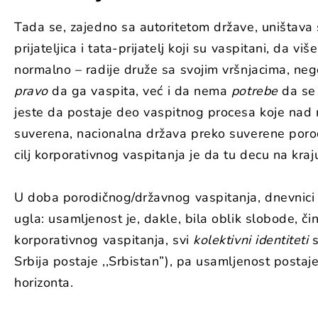
Tada se, zajedno sa autoritetom države, uništava se
prijateljica i tata-prijatelj koji su vaspitani, da v
normalno – radije druže sa svojim vršnjacima, n
pravo
da ga vaspita, već i da nema
potrebe
da se 
jeste da postaje deo vaspitnog procesa koje nad 
suverena, nacionalna država preko suverene porodi
cilj korporativnog vaspitanja je da tu decu na kra
U doba porodičnog/državnog vaspitanja, dnevnici s
ugla: usamljenost je, dakle, bila oblik slobode, č
korporativnog vaspitanja, svi
kolektivni identiteti
s
Srbija postaje ,,Srbistan”), pa usamljenost postaje i
horizonta.