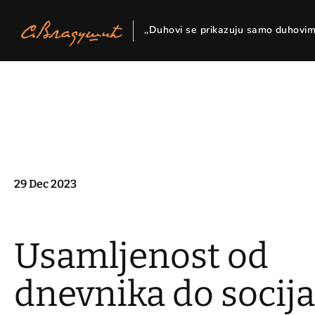
,,Duhovi se prikazuju samo duhovi
Skip
to
content
29 Dec 2023
Usamljenost od
dnevnika do socija