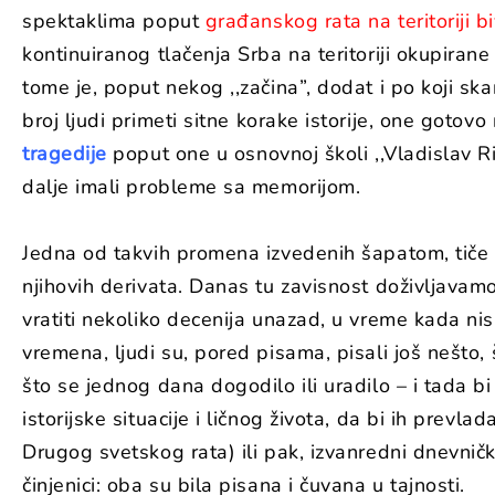
spektaklima poput
građanskog rata na teritoriji b
kontinuiranog tlačenja Srba na teritoriji okupir
tome je, poput nekog ,,začina”, dodat i po koji ska
broj ljudi primeti
sitne korake istorije, one gotovo
tragedije
poput one u osnovnoj školi ,,Vladislav R
dalje imali probleme sa memorijom.
Jedna od takvih promena izvedenih šapatom, tiče s
njihovih derivata. Danas tu zavisnost doživljavamo
vratiti nekoliko decenija unazad, u vreme kada nis
vremena, ljudi su, pored pisama, pisali još nešto
što se jednog dana dogodilo ili uradilo – i tada bi
istorijske situacije i ličnog života, da bi ih prevla
Drugog svetskog rata) ili pak, izvanredni dnevničk
činjenici: oba su bila pisana i čuvana u tajnosti.