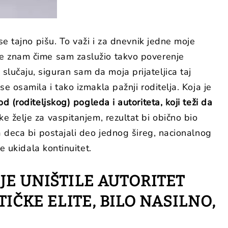
se tajno pišu. To važi i za dnevnik jedne moje
 ne znam čime sam zaslužio takvo poverenje
lučaju, siguran sam da moja prijateljica taj
e osamila i tako izmakla pažnji roditelja. Koja je
 (roditeljskog) pogleda i autoriteta, koji teži da
ke želje za vaspitanjem, rezultat bi obično bio
ta deca bi postajali deo jednog šireg, nacionalnog
e ukidala kontinuitet.
JE UNIŠTILE AUTORITET
IČKE ELITE, BILO NASILNO,